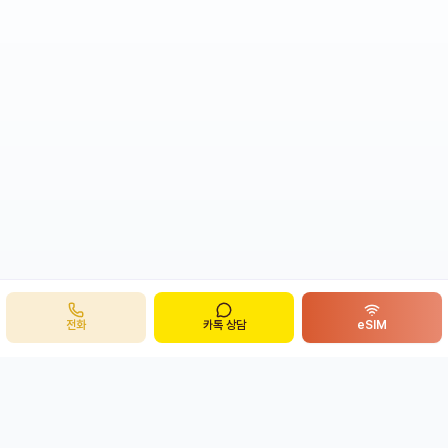
전화
카톡 상담
eSIM
주식회사 봉투어
B
ong
투어
개인정보처리방침
이용약관
eSIM 환불정책