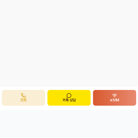
전화
카톡 상담
eSIM
주식회사 봉투어
B
ong
투어
개인정보처리방침
이용약관
eSIM 환불정책