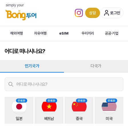
simply your
상담
로그인
인스타그램 (새 탭)
해외여행
자유여행
eSIM
우리끼리
공공·기업
어디로 떠나시나요?
인기국가
다국가
무제한
무제한
무제한
무제한
일본
베트남
중국
미국