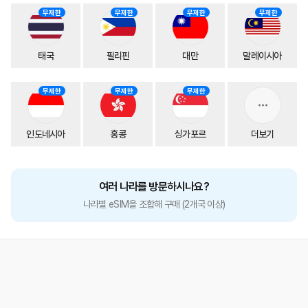
무제한
무제한
무제한
무제한
태국
필리핀
대만
말레이시아
무제한
무제한
무제한
인도네시아
홍콩
싱가포르
더보기
여러 나라를 방문하시나요?
나라별 eSIM을 조합해 구매 (2개국 이상)