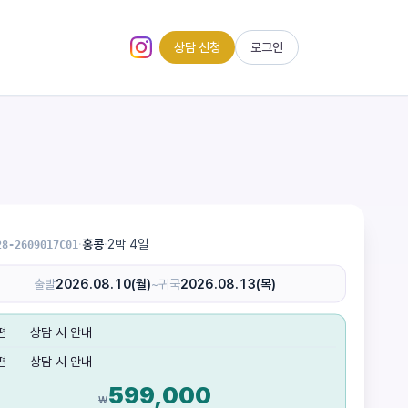
상담 신청
로그인
인스타그램 (새 탭)
·
홍콩
·
2박 4일
28-2609017C01
출발
2026.08.10(월)
~
귀국
2026.08.13(목)
편
상담 시 안내
편
상담 시 안내
599,000
₩