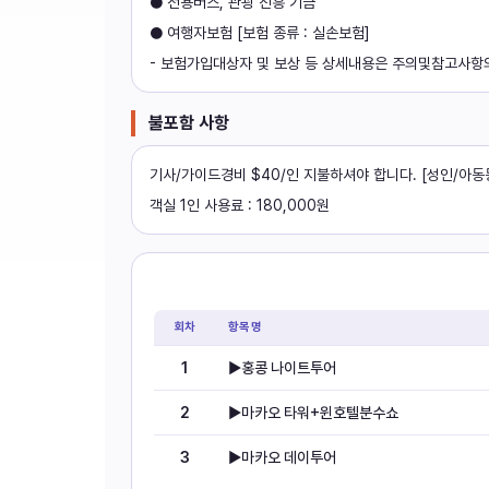
● 전용버스, 관광 진흥 기금
● 여행자보험 [보험 종류 : 실손보험]
- 보험가입대상자 및 보상 등 상세내용은 주의및참고사항
불포함 사항
기사/가이드경비 $40/인 지불하셔야 합니다. [성인/아동
객실 1인 사용료 : 180,000원
현지옵션
회차
항목명
1
▶홍콩 나이트투어
2
▶마카오 타워+윈호텔분수쇼
3
▶마카오 데이투어