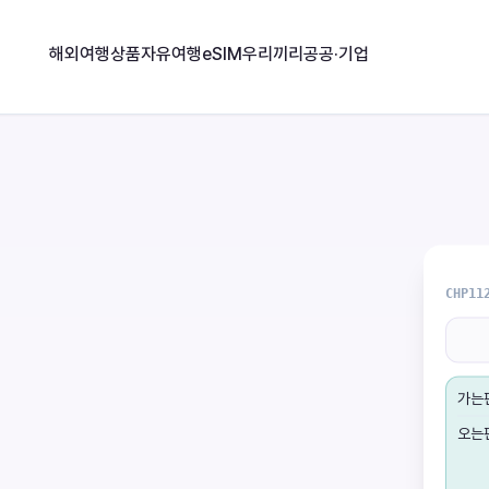
해외여행상품
자유여행
eSIM
우리끼리
공공·기업
CHP11
가는
오는