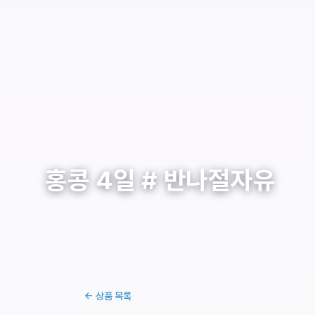
홍콩 4일 # 반나절자유
← 상품 목록