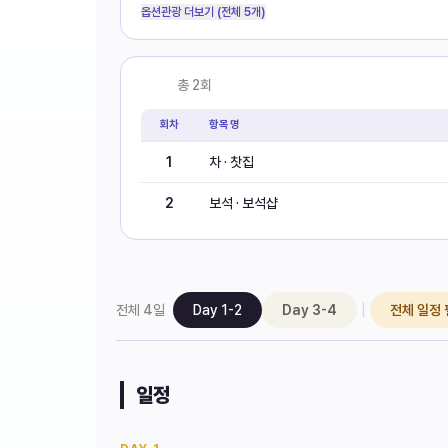
옵션관광 더보기 (전체 5개)
쇼핑
총
2
회
회차
항목명
1
차 · 찻집
2
보석 · 보석샵
|
전체
4
일
Day 1-2
Day 3-4
전체 일정
일정