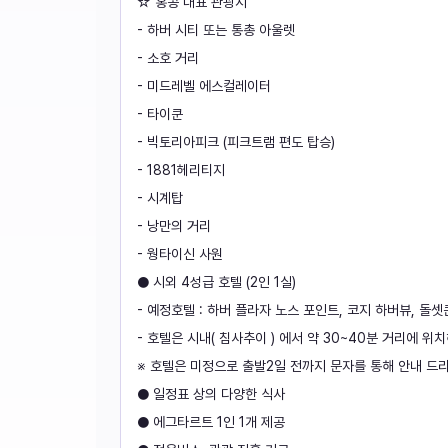
☆ 홍콩 대표 관광지
- 하버 시티 또는 통총 아울렛
- 소호 거리
- 미드레벨 에스컬레이터
- 타이쿤
- 빅토리아피크 (피크트램 편도 탑승)
- 1881헤리티지
- 시계탑
- 낭만의 거리
- 웡타이신 사원
● 시외 4성급 호텔 (2인 1실)
- 예정호텔 : 하버 플라자 노스 포인트, 코지 하버뷰, 돌
- 호텔은 시내( 침사추이 ) 에서 약 30~40분 거리에 
※ 호텔은 미정으로 출발2일 전까지 문자를 통해 안내 드
● 일정표 상의 다양한 식사
● 에그타르트 1인 1개 제공