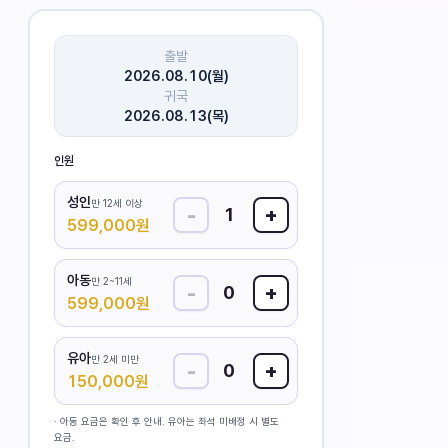
출발
2026.08.10(월)
귀국
2026.08.13(목)
인원
성인
만 12세 이상
-
+
1
599,000
원
아동
만 2~11세
-
+
0
599,000
원
유아
만 2세 미만
-
+
0
150,000
원
· 아동 요금은 확인 후 안내. 유아는 좌석 미배정 시 별도
요금.