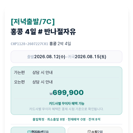
[저녁출발/7C]
홍콩 4일 # 반나절자유
·
홍콩
·
2박 4일
CHP1128-2607227C01
출발
2026.08.12(수)
~
귀국
2026.08.15(토)
가는편
상담 시 안내
오는편
상담 시 안내
699,900
₩
카드사별 무이자 혜택 가능
카드사별 무이자 혜택은 결제 시점 기준으로 확인됩니다.
출발확정 · 최소출발 8명 · 현재예약 0명 · 잔여 8석
현지옵션
있음
쇼핑
2회