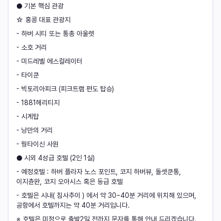
● 기본 핵심 관광
☆ 홍콩 대표 관광지
- 하버 시티 또는 통총 아울렛
- 소호 거리
- 미드레벨 에스컬레이터
- 타이쿤
- 빅토리아피크 (피크트램 편도 탑승)
- 1881헤리티지
- 시계탑
- 낭만의 거리
- 웡타이신 사원
● 시외 4성급 호텔 (2인 1실)
- 예정호텔 : 하버 플라자 노스 포인트, 코지 하버뷰, 돌셋쿤통,
이지츈완, 코지 오아시스 혹은 동급 호텔
- 호텔은 시내( 침사추이 ) 에서 약 30~40분 거리에 위치해 있으며,
공항에서 호텔까지는 약 40분 거리입니다.
※ 호텔은 미정으로 출발2일 전까지 문자를 통해 안내 드리겠습니다.