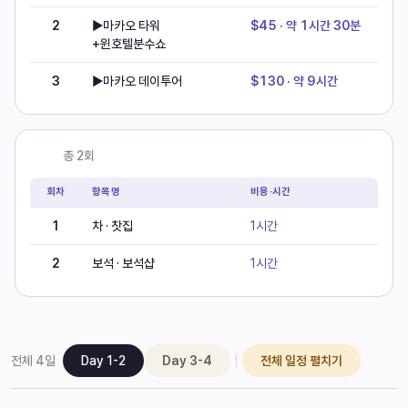
2
▶마카오 타워
$45 · 약 1시간 30분
+윈호텔분수쇼
3
▶마카오 데이투어
$130 · 약 9시간
쇼핑
총
2
회
회차
항목명
비용·시간
1
차 · 찻집
1시간
2
보석 · 보석샵
1시간
|
전체
4
일
Day 1-2
Day 3-4
전체 일정 펼치기