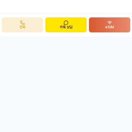
전화
카톡 상담
eSIM
주식회사 봉투어
B
ong
투어
개인정보처리방침
이용약관
eSIM 환불정책
사업자 정보 확인
평일 08:00 ~ 19:00
상담 가능 시간