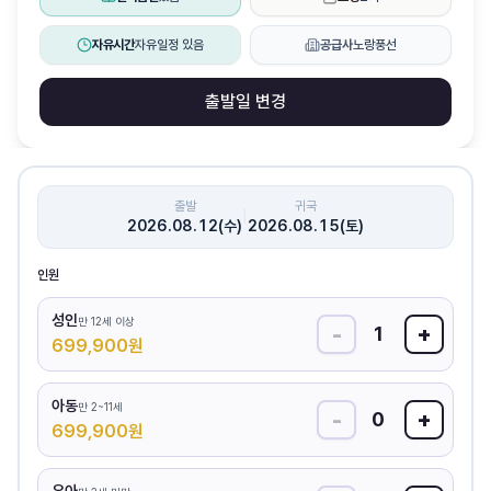
자유시간
자유일정 있음
공급사
노랑풍선
출발일 변경
출발
귀국
|
2026.08.12(수)
2026.08.15(토)
인원
성인
만 12세 이상
-
+
1
699,900
원
아동
만 2~11세
-
+
0
699,900
원