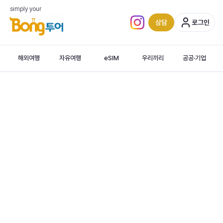
simply your
상담
로그인
인스타그램 (새 탭)
해외여행
자유여행
eSIM
우리끼리
공공·기업
홍콩 · 반나절자유 · 저녁출발
‹
Hong
Kong