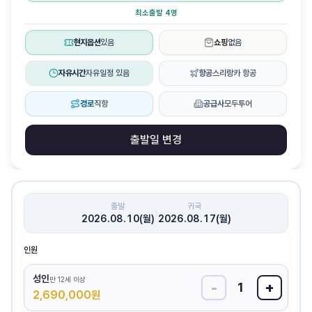
최소출발 4명
현지옵션
있음
쇼핑
없음
자유시간
자유일정 있음
항공
스리랑카 항공
경로
직항
공급사
모두투어
출발일 변경
출발
귀국
|
2026.08.10(월)
2026.08.17(월)
인원
성인
만 12세 이상
-
+
1
2,690,000
원