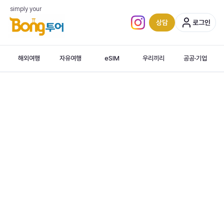
simply your
상담
로그인
인스타그램 (새 탭)
해외여행
자유여행
eSIM
우리끼리
공공·기업
시기리야 · 누와라 엘리야 외 8도시 · 찬란한불교유산 · 실론티의나라 · 알루비하라…
‹
Colombo