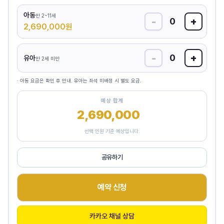
아동
만 2~11세
-
+
0
2,690,000
원
-
+
0
유아
만 2세 미만
· 아동 요금은 확인 후 안내. 유아는 좌석 미배정 시 별도 요금.
예상 합계
2,690,000
원
선택 인원 기준 예상입니다.
공유하기
예약 신청
카카오 채널 상담