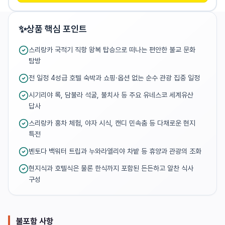
✨
상품 핵심 포인트
스리랑카 국적기 직항 왕복 탑승으로 떠나는 편안한 불교 문화 
탐방
전 일정 4성급 호텔 숙박과 쇼핑·옵션 없는 순수 관광 집중 일정
시기리야 록, 담불라 석굴, 불치사 등 주요 유네스코 세계유산 
답사
스리랑카 홍차 체험, 야자 시식, 캔디 민속춤 등 다채로운 현지 
특전
벤토다 백워터 트립과 누와라엘리야 차밭 등 휴양과 관광의 조화
현지식과 호텔식은 물론 한식까지 포함된 든든하고 알찬 식사 
구성
불포함 사항