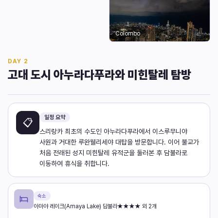
Colombo
DAY
2
고대 도시 아누라다푸라와 미힌탈레 탐방
일정 요약
📋
스리랑카 최초의 수도인 아누라다푸라에서 이스루무니야
사원과 거대한 루완웰리세야 대탑을 방문합니다. 이어 불교가
처음 전래된 성지 미힌탈레 유적군을 둘러본 후 담불라로
이동하여 휴식을 취합니다.
숙소
아마야 레이크(Amaya Lake) 담불라★★★★ 외 2개