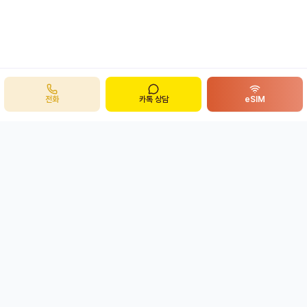
전화
카톡 상담
eSIM
주식회사 봉투어
B
ong
투어
개인정보처리방침
이용약관
eSIM 환불정책
사업자 정보 확인