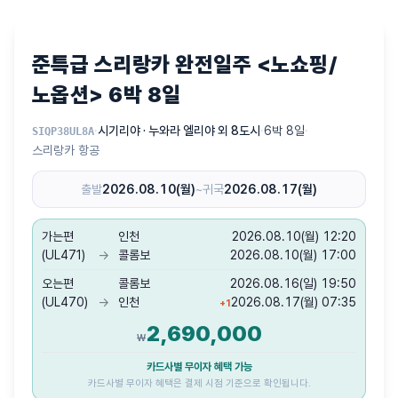
준특급 스리랑카 완전일주 <노쇼핑/
노옵션> 6박 8일
·
시기리야 · 누와라 엘리야 외 8도시
·
6박 8일
·
SIQP38UL8A
스리랑카 항공
출발
2026.08.10(월)
~
귀국
2026.08.17(월)
가는편
인천
2026.08.10(월) 12:20
(UL471)
→
콜롬보
2026.08.10(월) 17:00
오는편
콜롬보
2026.08.16(일) 19:50
(UL470)
→
인천
2026.08.17(월) 07:35
+
1
2,690,000
₩
카드사별 무이자 혜택 가능
카드사별 무이자 혜택은 결제 시점 기준으로 확인됩니다.