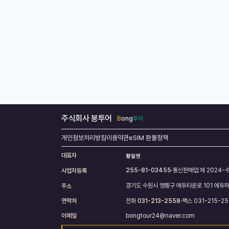
주식회사 봉투어
B
ong
투어
개인정보처리방침
이용약관
eSIM 환불정책
대표자
255-81-03455
·
통신판매업
제 2024-
사업자등록
경기도 수원시 영통구 에듀타운로 101 에듀하임
주소
연락처
전화
031-213-2558
·
팩스
031-215-2
이메일
bongtour24@naver.com