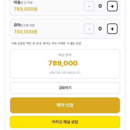
아동
만 2~11세
-
+
0
789,000
원
유아
만 2세 미만
-
+
0
150,000
원
· 아동 요금은 확인 후 안내. 유아는 좌석 미배정 시 별도 요금.
예상 합계
789,000
원
선택 인원 기준 예상입니다.
공유하기
예약 신청
카카오 채널 상담