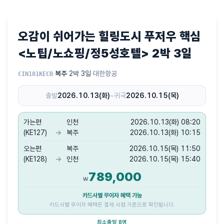
오감이 쉬어가는 힐링도시 푸저우 핵심
<노팁/노쇼핑/정5성호텔> 2박 3일
·
복주
·
2박 3일
·
대한항공
CIN101KECB
출발
2026.10.13(화)
~
귀국
2026.10.15(목)
가는편
인천
2026.10.13(화) 08:20
(KE127)
→
복주
2026.10.13(화) 10:15
오는편
복주
2026.10.15(목) 11:50
(KE128)
→
인천
2026.10.15(목) 15:40
789,000
₩
카드사별 무이자 혜택 가능
카드사별 무이자 혜택은 결제 시점 기준으로 확인됩니다.
최소출발 8명