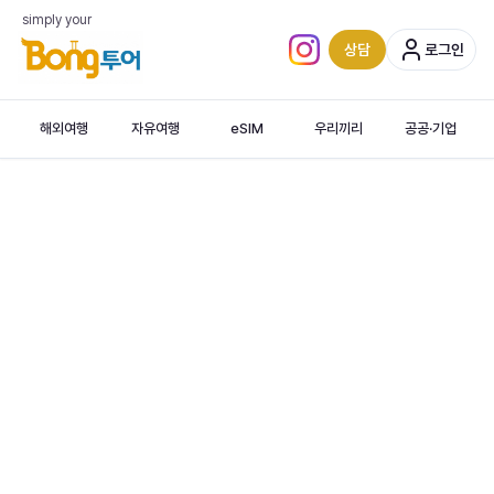
simply your
상담
로그인
인스타그램 (새 탭)
해외여행
자유여행
eSIM
우리끼리
공공·기업
복주 · 여름휴가추천 · 푸저우여행 · 쉐라톤호캉스
‹
Fuzhou