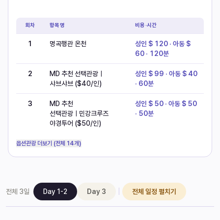
현지옵션
회차
항목명
비용·시간
1
명곡행관 온천
성인 $ 120 · 아동 $
60 · 120분
2
MD 추천 선택관광ㅣ
성인 $ 99 · 아동 $ 40
샤브샤브 ($40/인)
· 60분
3
MD 추천
성인 $ 50 · 아동 $ 50
선택관광ㅣ민강크루즈
· 50분
야경투어 ($50/인)
옵션관광 더보기 (전체 14개)
|
전체
3
일
Day 1-2
Day 3
전체 일정 펼치기