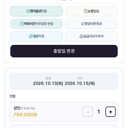
현지옵션
있음
쇼핑
없음
자유시간
자유일정 반일
항공
대한항공
경로
직항
공급사
모두투어
출발일 변경
출발
귀국
|
2026.10.13(화)
2026.10.15(목)
인원
성인
만 12세 이상
-
+
1
789,000
원