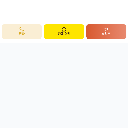
전화
카톡 상담
eSIM
주식회사 봉투어
B
ong
투어
개인정보처리방침
이용약관
eSIM 환불정책
사업자 정보 확인
평일 08:00 ~ 19:00
상담 가능 시간