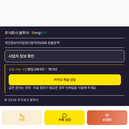
주식회사 봉투어
B
ong
투어
개인정보처리방침
이용약관
eSIM 환불정책
사업자 정보 확인
평일 08:00 ~ 19:00
상담 가능 시간
카카오 채널 상담
급한 문의는
전화
·
자료 첨부가 필요한 경우
이메일
을 이용해 주세요
©
2026
주식회사 봉투어
전화
카톡 상담
eSIM