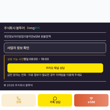
주식회사 봉투어
B
ong
투어
개인정보처리방침
이용약관
eSIM 환불정책
사업자 정보 확인
평일 08:00 ~ 19:00
상담 가능 시간
카카오 채널 상담
급한 문의는
전화
·
자료 첨부가 필요한 경우
이메일
을 이용해 주세요
©
2026
주식회사 봉투어
전화
카톡 상담
eSIM