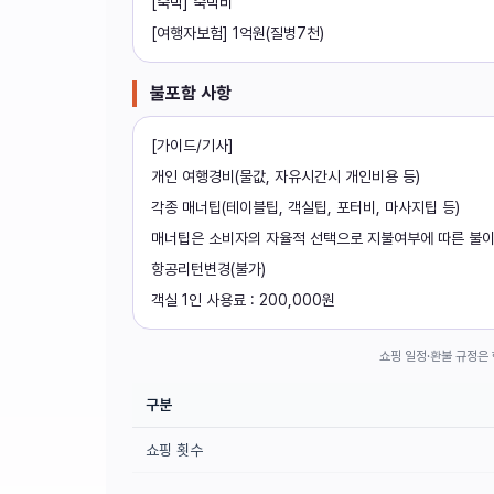
[숙박] 숙박비
[여행자보험] 1억원(질병7천)
불포함 사항
[가이드/기사]
개인 여행경비(물값, 자유시간시 개인비용 등)
각종 매너팁(테이블팁, 객실팁, 포터비, 마사지팁 등)
매너팁은 소비자의 자율적 선택으로 지불여부에 따른 불이
항공리턴변경(불가)
객실 1인 사용료 : 200,000원
쇼핑 일정·환불 규정은 
구분
쇼핑 횟수