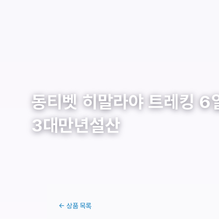
동티벳 히말라야 트레킹 6일
3대만년설산
← 상품 목록