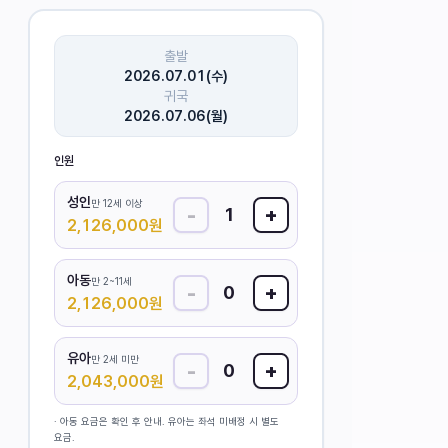
출발
2026.07.01(수)
귀국
2026.07.06(월)
인원
성인
만 12세 이상
-
+
1
2,126,000
원
아동
만 2~11세
-
+
0
2,126,000
원
유아
만 2세 미만
-
+
0
2,043,000
원
· 아동 요금은 확인 후 안내. 유아는 좌석 미배정 시 별도
요금.