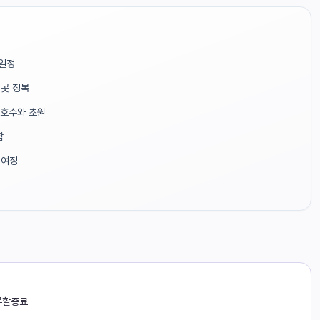
 일정
3곳 정복
 호수와 초원
함
 여정
류할증료