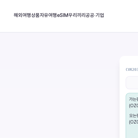
해외여행상품
자유여행
eSIM
우리끼리
공공·기업
CVK20
가는
(OZ
오는
(OZ