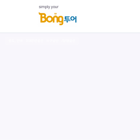
simply your
성도, 단바 · 3대만년설산 · 쓰구냥산 · /당령설산
‹
Chengdu