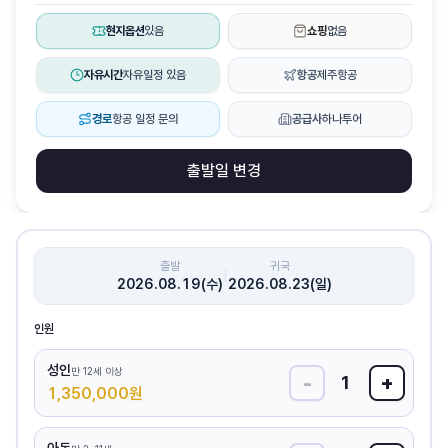
현지옵션
있음
쇼핑
없음
자유시간
자유일정 있음
항공
제주항공
경로
항공 일정 문의
공급사
하나투어
출발일 변경
출발
귀국
|
2026.08.19(수)
2026.08.23(일)
인원
성인
만 12세 이상
-
+
1
1,350,000
원