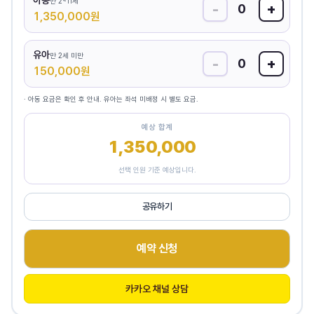
아동
만 2~11세
-
+
0
1,350,000
원
유아
만 2세 미만
-
+
0
150,000
원
· 아동 요금은 확인 후 안내. 유아는 좌석 미배정 시 별도 요금.
예상 합계
1,350,000
원
선택 인원 기준 예상입니다.
공유하기
예약 신청
카카오 채널 상담