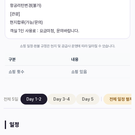
항공리턴변경(불가)
[관광]
현지합류(가능/문의)
객실 1인 사용료 : 요금미정, 문의바랍니다.
쇼핑 일정·환불 규정은 현지 및 공급사 운영에 따라 달라질 수 있습니다.
구분
내용
쇼핑 횟수
쇼핑 있음
|
전체
5
일
Day 1-2
Day 3-4
Day 5
전체 일정 펼치
일정