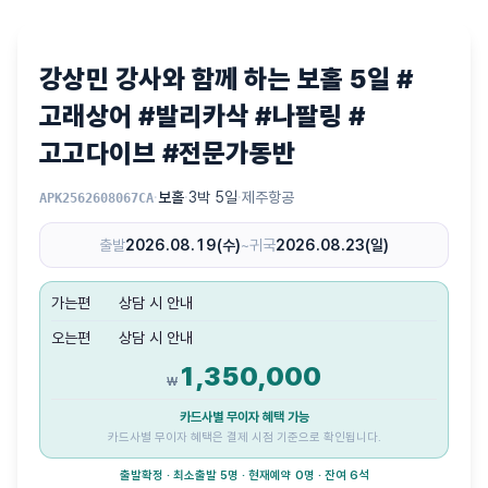
강상민 강사와 함께 하는 보홀 5일 #
고래상어 #발리카삭 #나팔링 #
고고다이브 #전문가동반
·
보홀
·
3박 5일
·
제주항공
APK2562608067CA
출발
2026.08.19(수)
~
귀국
2026.08.23(일)
가는편
상담 시 안내
오는편
상담 시 안내
1,350,000
₩
카드사별 무이자 혜택 가능
카드사별 무이자 혜택은 결제 시점 기준으로 확인됩니다.
출발확정 · 최소출발 5명 · 현재예약 0명 · 잔여 6석