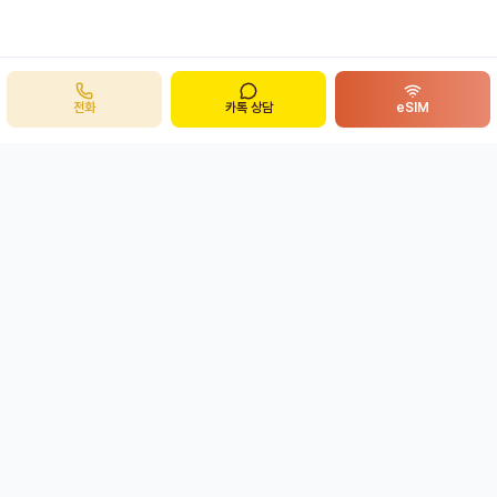
전화
카톡 상담
eSIM
주식회사 봉투어
B
ong
투어
개인정보처리방침
이용약관
eSIM 환불정책
사업자 정보 확인
평일 08:00 ~ 19:00
상담 가능 시간