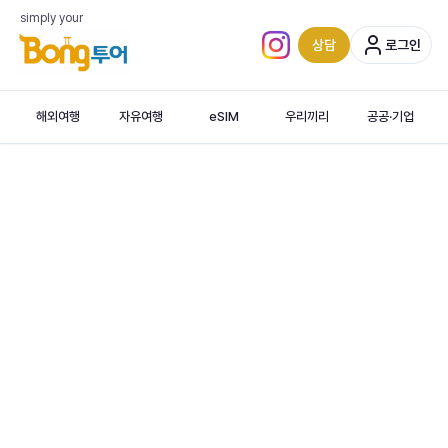
simply your
상담
로그인
인스타그램 (새 탭)
해외여행
자유여행
eSIM
우리끼리
공공·기업
보홀 · 고래상어 · 발리카삭 · 나팔링
‹
Bohol
Panglao