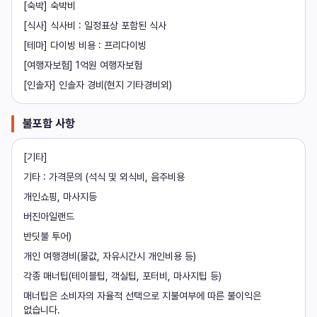
[숙박] 숙박비
[식사] 식사비 : 일정표상 포함된 식사
[테마] 다이빙 비용 : 프리다이빙
[여행자보험] 1억원 여행자보험
[인솔자] 인솔자 경비(현지 기타경비외)
불포함 사항
[기타]
기타 : 가격문의 (석식 및 외식비, 음주비용
개인쇼핑, 마사지등
버진아일랜드
반딧불 투어)
개인 여행경비(물값, 자유시간시 개인비용 등)
각종 매너팁(테이블팁, 객실팁, 포터비, 마사지팁 등)
매너팁은 소비자의 자율적 선택으로 지불여부에 따른 불이익은 
없습니다.