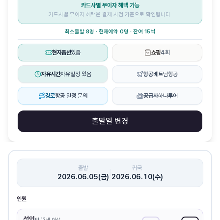
카드사별 무이자 혜택 가능
카드사별 무이자 혜택은 결제 시점 기준으로 확인됩니다.
최소출발 8명 · 현재예약 0명 · 잔여 15석
현지옵션
있음
쇼핑
4회
자유시간
자유일정 있음
항공
베트남항공
경로
항공 일정 문의
공급사
하나투어
출발일 변경
출발
귀국
|
2026.06.05(금)
2026.06.10(수)
인원
성인
만 12세 이상