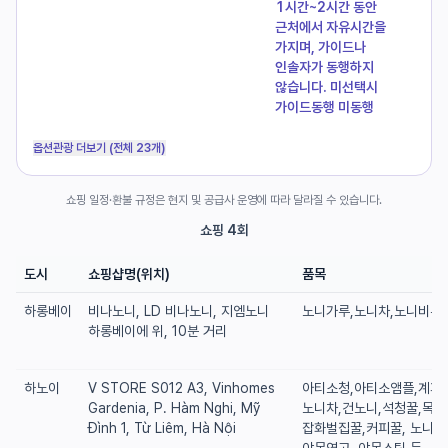
1시간~2시간 동안
근처에서 자유시간을
가지며, 가이드나
인솔자가 동행하지
않습니다. 미선택시
가이드동행 미동행
옵션관광 더보기 (전체 23개)
쇼핑 일정·환불 규정은 현지 및 공급사 운영에 따라 달라질 수 있습니다.
쇼핑 4회
도시
쇼핑샵명(위치)
품목
하롱베이
비나노니, LD 비나노니, 지엠노니
노니가루,노니차,노니비누 
하롱베이에 위, 10분 거리
하노이
V STORE S012 A3, Vinhomes
아티소청,아티소앰플,계피,
Gardenia, P. Hàm Nghi, Mỹ
노니차,건노니,석청꿀,목청
Đình 1, Từ Liêm, Hà Nội
잡화벌집꿀,커피꿀, 노니치