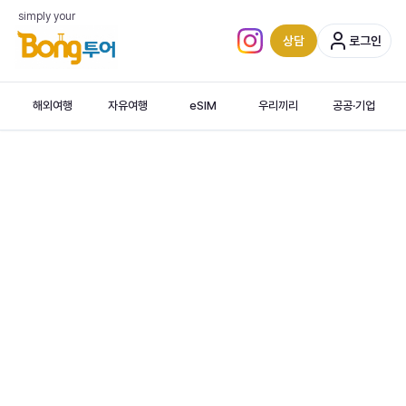
simply your
상담
로그인
인스타그램 (새 탭)
해외여행
자유여행
eSIM
우리끼리
공공·기업
시엠립, 하노이, 하롱베이 · 하롱베이크루즈&뷔페 · 압살라민속쇼 · 전신마사지
‹
Siem
Reap