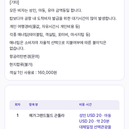
[기타]
모든 비자는 성인, 아동, 유아 금액동일 합니다.
캄보디아 공항 내 도착비자 발급을 위한 대기시간이 많이 발생합니다.
개인 여행경비(물값, 자유시간시 개인비용 등)
각종 매너팁(테이블팁, 객실팁, 포터비, 마사지팁 등)
매너팁은 소비자의 자율적 선택으로 지불여부에 따른 불이익은 
없습니다.
항공리턴변경(문의)
현지합류(불가)
객실 1인 사용료 : 160,000원
현지옵션
회차
항목명
비용·시간
1
메가그랜드월드 곤돌라
성인 USD 20 · 아동
USD 20 · 약 20분
대체일정 선택관광을