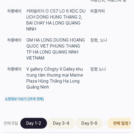
야몽연고, 야몽스틱 등
하롱베이
커피빌리지 O C57 LO 6 KDC DU
위즐커피
LICH DONG HUNG THANG 2,
BAI CHAY HA LONG QUANG
NINH
하롱베이
GM HA LONG DUONG HOANG
침향, 노니
QUOC VIET PHUNG THANG
TP HA LONG QUANG NINH
VIETNAM
하롱베이
V gallery Cổngty V.Galley khu
침향.노니
trung tâm thương mại Marine
Plaza Hùng Thắng Hạ Long
Quảng Ninh
쇼핑정보 더보기 (15개 전체)
|
전체
6
일
Day 1-2
Day 3-4
Day 5-6
전체 일정 펼