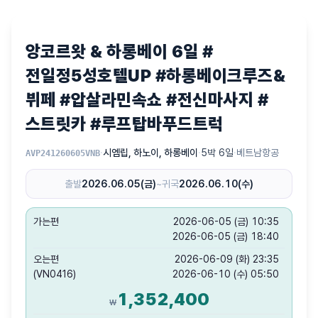
앙코르왓 & 하롱베이 6일 #
전일정5성호텔UP #하롱베이크루즈&
뷔페 #압살라민속쇼 #전신마사지 #
스트릿카 #루프탑바푸드트럭
·
시엠립, 하노이, 하롱베이
·
5박 6일
·
베트남항공
AVP241260605VNB
출발
2026.06.05(금)
~
귀국
2026.06.10(수)
가는편
2026-06-05 (금) 10:35
2026-06-05 (금) 18:40
오는편
2026-06-09 (화) 23:35
(VN0416)
2026-06-10 (수) 05:50
1,352,400
₩