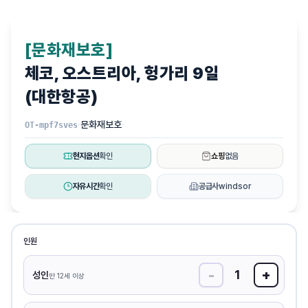
[문화재보호]
체코, 오스트리아, 헝가리 9일
(대한항공)
·
문화재보호
·
OT-mpf7sves
현지옵션
확인
쇼핑
없음
자유시간
확인
공급사
windsor
인원
-
+
1
성인
만 12세 이상