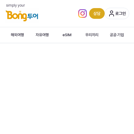
simply your
상담
로그인
인스타그램 (새 탭)
해외여행
자유여행
eSIM
우리끼리
공공·기업
독일·스위스·오스트리 감성 루트
독일
·
스위스