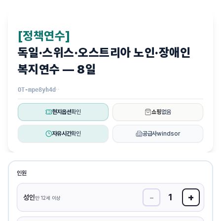
·
오스트리
감성
루트
[정책연수]
독일·스위스·오스트리아 노인·장애인
복지연수 — 8일
·
·
OT-mpe8yh4d
현지옵션
확인
쇼핑
없음
자유시간
확인
공급사
windsor
인원
-
+
1
성인
만 12세 이상