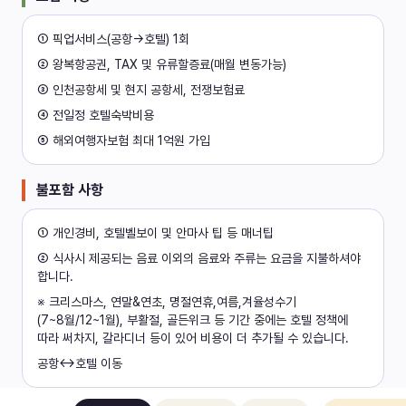
① 픽업서비스(공항→호텔) 1회
② 왕복항공권, TAX 및 유류할증료(매월 변동가능)
③ 인천공항세 및 현지 공항세, 전쟁보험료
④ 전일정 호텔숙박비용
⑤ 해외여행자보험 최대 1억원 가입
불포함 사항
① 개인경비, 호텔벨보이 및 안마사 팁 등 매너팁
② 식사시 제공되는 음료 이외의 음료와 주류는 요금을 지불하셔야 
합니다.
※ 크리스마스, 연말&연초, 명절연휴,여름,겨율성수기
(7~8월/12~1월), 부활절, 골든위크 등 기간 중에는 호텔 정책에 
따라 써차지, 갈라디너 등이 있어 비용이 더 추가될 수 있습니다.
공항↔호텔 이동