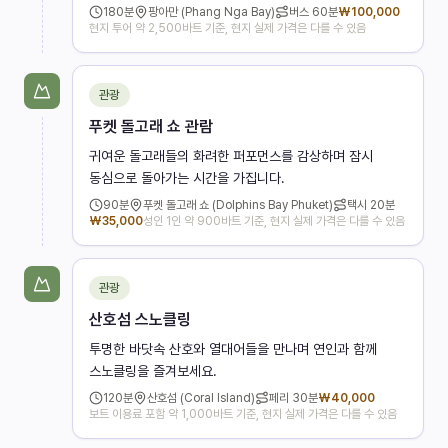
180
분
팡아만 (Phang Nga Bay)
버스
60분
₩
100,000
현지 투어 약 2,500바트 기준, 현지 실제 가격은 다를 수 있음
관광
푸켓 돌고래 쇼 관람
귀여운 돌고래들의 화려한 퍼포먼스를 감상하며 잠시
동심으로 돌아가는 시간을 가집니다.
90
분
푸켓 돌고래 쇼 (Dolphins Bay Phuket)
택시
20분
₩
35,000
성인 1인 약 900바트 기준, 현지 실제 가격은 다를 수 있음
관광
산호섬 스노클링
투명한 바닷속 산호와 열대어들을 만나며 연인과 함께
스노클링을 즐겨보세요.
120
분
산호섬 (Coral Island)
페리
30분
₩
40,000
보트 이용료 포함 약 1,000바트 기준, 현지 실제 가격은 다를 수 있음