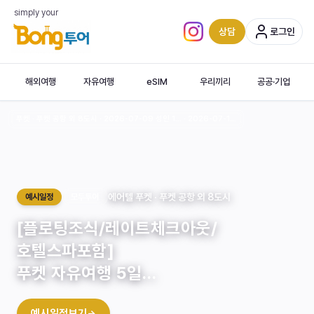
simply your
상담
로그인
인스타그램 (새 탭)
해외여행
자유여행
eSIM
우리끼리
공공·기업
푸켓 · 푸켓 공항 외 8도시 · 2026-07-09 성인 1… · 2026-07-1…
‹
에어텔 푸켓 · 푸켓 공항 외 8도시
예시일정
모두투어
[플로팅조식/레이트체크아웃/
호텔스파포함]
푸켓 자유여행 5일…
Patong
Beach
예시일정보기
→