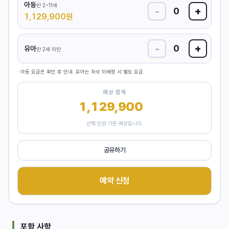
아동
만 2~11세
-
+
0
1,129,900
원
-
+
0
유아
만 2세 미만
· 아동 요금은 확인 후 안내. 유아는 좌석 미배정 시 별도 요금.
예상 합계
1,129,900
원
선택 인원 기준 예상입니다.
공유하기
예약 신청
포함 사항