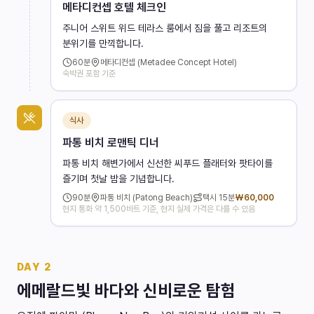
메타디컨셉 호텔 체크인
주니어 스위트 위드 테라스 룸에서 짐을 풀고 리조트의
분위기를 만끽합니다.
60
분
메타디컨셉 (Metadee Concept Hotel)
숙박권 포함 기준
식사
파통 비치 로맨틱 디너
파통 비치 해변가에서 신선한 씨푸드 플래터와 팟타이를
즐기며 첫날 밤을 기념합니다.
90
분
파통 비치 (Patong Beach)
택시
15분
₩
60,000
현지 통화 약 1,500바트 기준, 현지 실제 가격은 다를 수 있음
DAY
2
에메랄드빛 바다와 신비로운 탐험