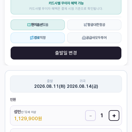
카드사별 무이자 혜택 가능
카드사별 무이자 혜택은 결제 시점 기준으로 확인됩니다.
현지옵션
있음
항공
대한항공
경로
직항
공급사
모두투어
출발일 변경
출발
귀국
|
2026.08.11(화)
2026.08.14(금)
인원
성인
만 12세 이상
-
+
1
1,129,900
원