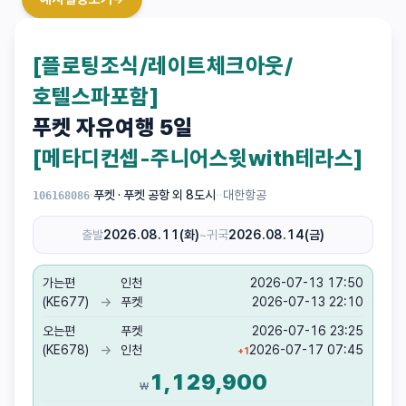
[플로팅조식/레이트체크아웃/
호텔스파포함]
푸켓 자유여행 5일
[메타디컨셉-주니어스윗with테라스]
·
푸켓 · 푸켓 공항 외 8도시
·
·
대한항공
106168086
출발
2026.08.11(화)
~
귀국
2026.08.14(금)
가는편
인천
2026-07-13 17:50
(KE677)
→
푸켓
2026-07-13 22:10
오는편
푸켓
2026-07-16 23:25
(KE678)
→
인천
2026-07-17 07:45
+
1
1,129,900
₩