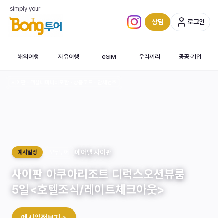
simply your
상담
로그인
인스타그램 (새 탭)
해외여행
자유여행
eSIM
우리끼리
공공·기업
사이판 · 객실내미니바포함 · 상품코드 · 단체번호
‹
에어텔 사이판
예시일정
모두투어
사이판 아쿠아리조트 디럭스오션뷰룸
5일<호텔조식/레이트체크아웃>
Saipan
예시일정보기
→