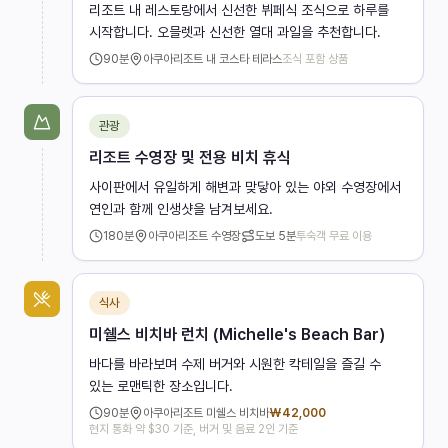
리조트 내 레스토랑에서 신선한 뷔페식 조식으로 하루를
시작합니다. 오믈렛과 신선한 열대 과일을 추천합니다.
90
분
아쿠아리조트 내 코스타 테라스
조식 포함 상품
관광
리조트 수영장 및 전용 비치 휴식
사이판에서 유일하게 해변과 맞닿아 있는 야외 수영장에서
연인과 함께 인생샷을 남겨보세요.
180
분
아쿠아리조트 수영장
도보
5분
투숙객 무료 이용
식사
미쉘스 비치바 런치 (Michelle's Beach Bar)
바다를 바라보며 수제 버거와 시원한 칵테일을 즐길 수
있는 로맨틱한 장소입니다.
90
분
아쿠아리조트 미쉘스 비치바
₩
42,000
현지 통화 약 $30 기준, 버거 및 음료 2인 기준