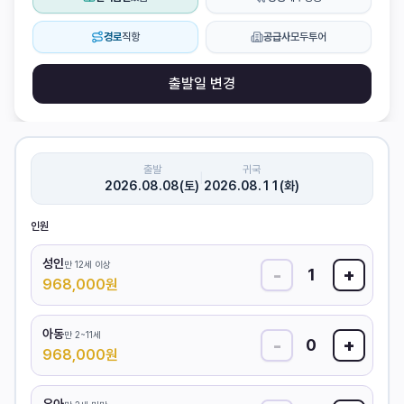
경로
직항
공급사
모두투어
출발일 변경
출발
귀국
|
2026.08.08(토)
2026.08.11(화)
인원
성인
만 12세 이상
-
+
1
968,000
원
아동
만 2~11세
-
+
0
968,000
원