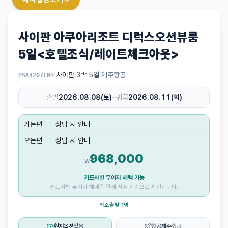
사이판 아쿠아리조트 디럭스오션뷰룸
5일<호텔조식/레이트체크아웃>
·
사이판
·
3박 5일
·
제주항공
PSA4207CN5
출발
2026.08.08(토)
~
귀국
2026.08.11(화)
가는편
상담 시 안내
오는편
상담 시 안내
968,000
₩
카드사별 무이자 혜택 가능
카드사별 무이자 혜택은 결제 시점 기준으로 확인됩니다.
최소출발 1명
현지옵션
있음
항공
제주항공