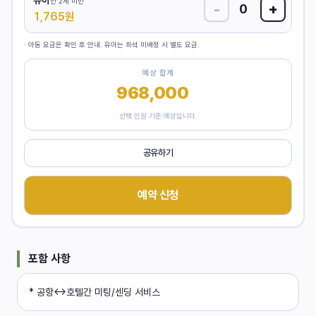
유아
만 2세 미만
-
+
0
1,765
원
· 아동 요금은 확인 후 안내. 유아는 좌석 미배정 시 별도 요금.
예상 합계
968,000
원
선택 인원 기준 예상입니다.
공유하기
예약 신청
포함 사항
* 공항↔호텔간 미팅/센딩 서비스