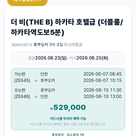
더 비(THE B) 하카타 호텔급 (더블룸/
하카타역도보5분)
·
후쿠오카
·
3박 4일
·
이스타항공
JKA602ZET4
출발
2026.08.23(일)
~
귀국
2026.08.25(화)
가는편
인천
2026-06-07 08:45
(ZE645)
→
후쿠오카
2026-06-07 10:15
오는편
후쿠오카
2026-06-10 11:30
(ZE646)
→
인천
2026-06-10 13:00
529,000
₩
카드사별 무이자 혜택 가능
카드사별 무이자 혜택은 결제 시점 기준으로 확인됩니다.
출발확정 · 최소출발 1명