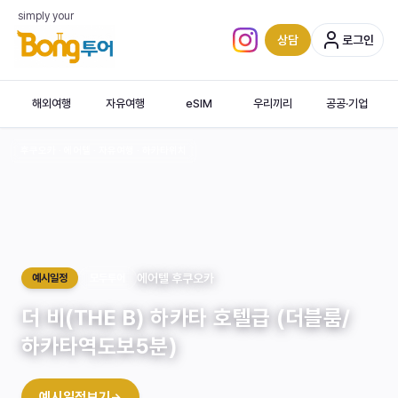
simply your
상담
로그인
인스타그램 (새 탭)
해외여행
자유여행
eSIM
우리끼리
공공·기업
후쿠오카 · 에어텔 · 자유여행 · 하카타위치
‹
에어텔 후쿠오카
예시일정
모두투어
더 비(THE B) 하카타 호텔급 (더블룸/
하카타역도보5분)
Dazaifu
Tenmangu
예시일정보기
→