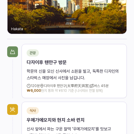
Hakata
관광
다자이후 텐만구 방문
학문의 신을 모신 신사에서 소원을 빌고, 독특한 디자인의
스타벅스 매장에서 사진을 남깁니다.
120
분
다자이후 텐만구(太宰府天満宮)
버스
45분
₩
6,000
현지 통화 약 ¥610 기준 (니시테쓰 전철 왕복)
식사
우메가에모치와 현지 소바 런치
신사 앞에서 파는 구운 찰떡 '우메가에모치'를 맛보고