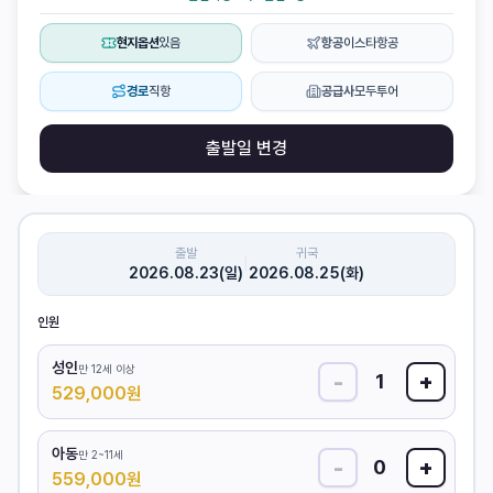
현지옵션
있음
항공
이스타항공
경로
직항
공급사
모두투어
출발일 변경
출발
귀국
|
2026.08.23(일)
2026.08.25(화)
인원
성인
만 12세 이상
-
+
1
529,000
원
아동
만 2~11세
-
+
0
559,000
원