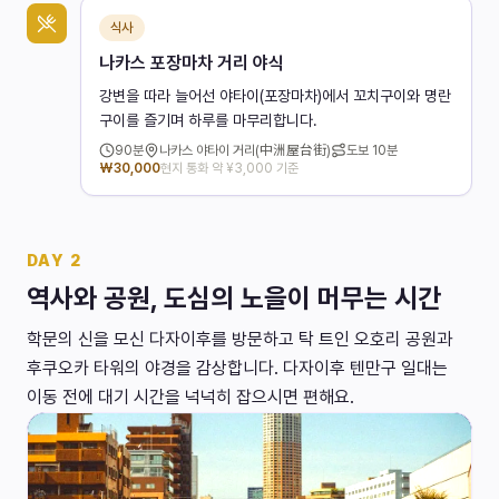
식사
나카스 포장마차 거리 야식
강변을 따라 늘어선 야타이(포장마차)에서 꼬치구이와 명란
구이를 즐기며 하루를 마무리합니다.
90
분
나카스 야타이 거리(中洲屋台街)
도보
10분
₩
30,000
현지 통화 약 ¥3,000 기준
DAY
2
역사와 공원, 도심의 노을이 머무는 시간
학문의 신을 모신 다자이후를 방문하고 탁 트인 오호리 공원과
후쿠오카 타워의 야경을 감상합니다. 다자이후 텐만구 일대는
이동 전에 대기 시간을 넉넉히 잡으시면 편해요.