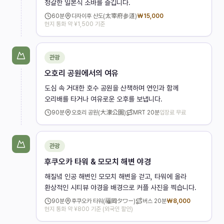
정갈한 일본식 소바를 즐깁니다.
60
분
다자이후 산도(太宰府参道)
₩
15,000
현지 통화 약 ¥1,500 기준
관광
오호리 공원에서의 여유
도심 속 거대한 호수 공원을 산책하며 연인과 함께
오리배를 타거나 여유로운 오후를 보냅니다.
90
분
오호리 공원(大濠公園)
MRT
20분
입장료 무료
관광
후쿠오카 타워 & 모모치 해변 야경
해질녘 인공 해변인 모모치 해변을 걷고, 타워에 올라
환상적인 시티뷰 야경을 배경으로 커플 사진을 찍습니다.
90
분
후쿠오카 타워(福岡タワー)
버스
20분
₩
8,000
현지 통화 약 ¥800 기준 (외국인 할인)