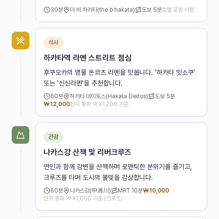
30
분
더 비 하카타(the b hakata)
도보
5분
호텔 포함 사항
식사
하카타역 라멘 스트리트 점심
후쿠오카의 명물 돈코츠 라멘을 맛봅니다. '하카타 잇소쿠'
또는 '신신라멘'을 추천합니다.
60
분
하카타 데이토스(Hakata Deitos)
도보
5분
₩
12,000
현지 통화 약 ¥1,200 기준
관광
나카스강 산책 및 리버크루즈
연인과 함께 강변을 산책하며 로맨틱한 분위기를 즐기고,
크루즈를 타며 도시의 불빛을 감상합니다.
60
분
나카스강(中洲川)
MRT
10분
₩
10,000
현지 통화 약 ¥1,000 기준 (크루즈)