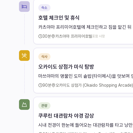
숙소
호텔 체크인 및 휴식
카츠야마 프리미어호텔에 체크인하고 짐을 맡긴 뒤 
30
분
카츠야마 프리미어호텔
포함 사항
식사
오카이도 상점가 미식 탐방
마쓰야마의 명물인 도미 솥밥(타이메시)을 맛보며 
90
분
오카이도 상점가 (Okaido Shopping Arcade)
관광
쿠루린 대관람차 야경 감상
시내 전경이 한눈에 들어오는 대관람차를 타고 낭만