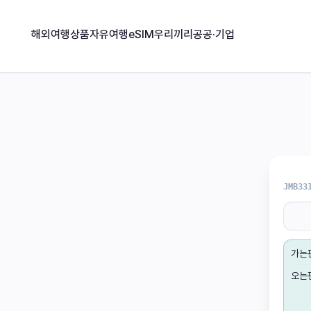
해외여행상품
자유여행
eSIM
우리끼리
공공·기업
JMB33
가는
오는