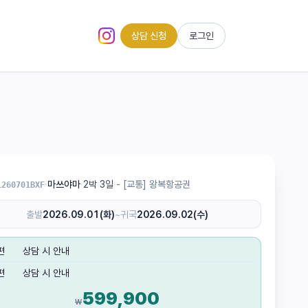
상담 신청
로그인
인스타그램 (새 탭)
·
마쓰야마
·
2박 3일
·
- [교통] 왕복항공권
1260701BXF
출발
2026.09.01(화)
~
귀국
2026.09.02(수)
편
상담 시 안내
편
상담 시 안내
599,900
₩