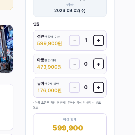
귀국
2026.09.02(수)
인원
성인
만 12세 이상
-
+
1
599,900
원
아동
만 2~11세
-
+
0
473,900
원
유아
만 2세 미만
-
+
0
176,000
원
· 아동 요금은 확인 후 안내. 유아는 좌석 미배정 시 별도
요금.
예상 합계
599,900
원