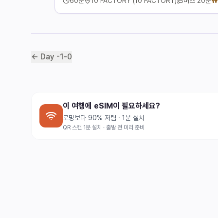
60
분
10 FACTORY (10 FACTORY)
버스
20분
₩
← Day
-1
-
0
이 여행에 eSIM이 필요하세요?
로밍보다 90% 저렴 · 1분 설치
QR 스캔 1분 설치 · 출발 전 미리 준비