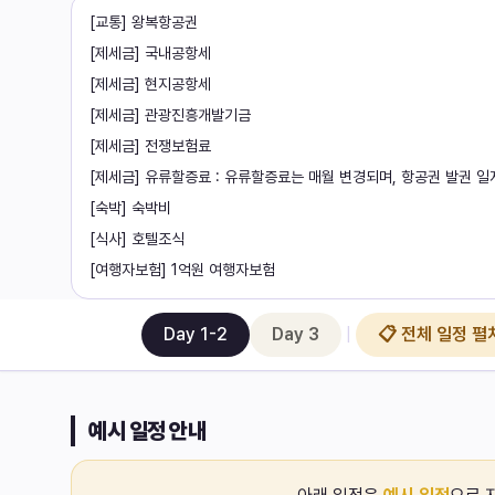
[교통] 왕복항공권
[제세금] 국내공항세
[제세금] 현지공항세
[제세금] 관광진흥개발기금
[제세금] 전쟁보험료
[제세금] 유류할증료 : 유류할증료는 매월 변경되며, 항공권 발권 일
[숙박] 숙박비
[식사] 호텔조식
[여행자보험] 1억원 여행자보험
전체
3
일
Day 1-2
Day 3
|
📋 전체 일정 펼
예시 일정 안내