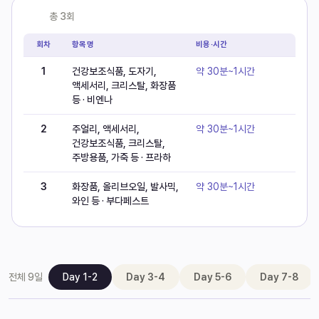
쇼핑
총
3
회
회차
항목명
비용·시간
1
건강보조식품, 도자기,
약 30분~1시간
액세서리, 크리스탈, 화장품
등 · 비엔나
2
주얼리, 액세서리,
약 30분~1시간
건강보조식품, 크리스탈,
주방용품, 가죽 등 · 프라하
3
화장품, 올리브오일, 발사믹,
약 30분~1시간
와인 등 · 부다페스트
전체
9
일
Day 1-2
Day 3-4
Day 5-6
Day 7-8