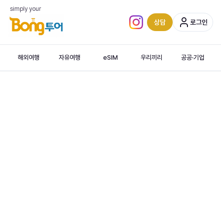
simply your
상담
로그인
인스타그램 (새 탭)
해외여행
자유여행
eSIM
우리끼리
공공·기업
폴란드, 체코, 오스트리아, 헝가리 · 동유럽 4국 · 폴란드 체코 · 오스트리아 헝…
‹
브로츠와프