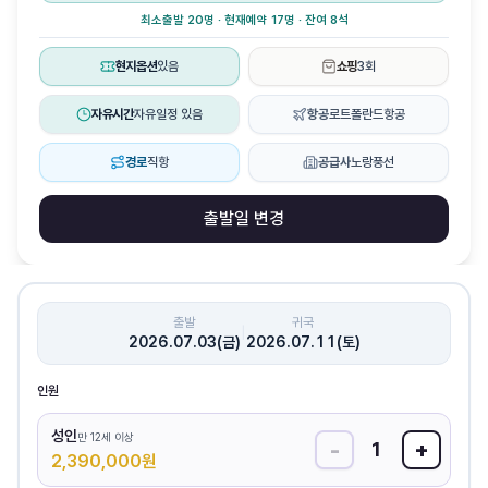
최소출발 20명 · 현재예약 17명 · 잔여 8석
현지옵션
있음
쇼핑
3회
자유시간
자유일정 있음
항공
로트폴란드항공
경로
직항
공급사
노랑풍선
출발일 변경
출발
귀국
|
2026.07.03(금)
2026.07.11(토)
인원
성인
만 12세 이상
-
+
1
2,390,000
원