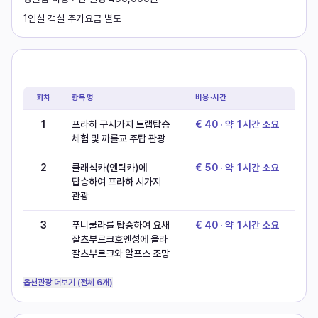
1인실 객실 추가요금 별도
현지옵션
회차
항목명
비용·시간
1
프라하 구시가지 트랩탑승
€ 40 · 약 1시간 소요
체험 및 까를교 주탑 관광
2
클래식카(엔틱카)에
€ 50 · 약 1시간 소요
탑승하여 프라하 시가지
관광
3
푸니쿨라를 탑승하여 요새
€ 40 · 약 1시간 소요
잘츠부르크호엔성에 올라
잘츠부르크와 알프스 조망
옵션관광 더보기 (전체 6개)