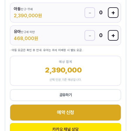
아동
만 2~11세
-
+
0
2,390,000
원
유아
만 2세 미만
-
+
0
468,000
원
· 아동 요금은 확인 후 안내. 유아는 좌석 미배정 시 별도 요금.
예상 합계
2,390,000
원
선택 인원 기준 예상입니다.
공유하기
예약 신청
카카오 채널 상담