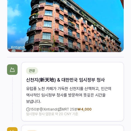
Xintiandi
관광
신천지(新天地) & 대한민국 임시정부 청사
유럽풍 노천 카페가 가득한 신천지를 산책하고, 인근의
역사적인 임시정부 청사를 방문하여 뜻깊은 시간을
보냅니다.
150
분
Xintiandi
MRT
25분
₩
4,000
임시정부 청사 입장료 약 20 CNY 기준