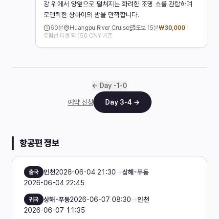
강 위에서 양옆으로 펼쳐지는 화려한 조명 쇼를 관람하며
로맨틱한 상하이의 밤을 만끽합니다.
60
분
Huangpu River Cruise
도보
15분
₩
30,000
유람선 티켓 약 150 CNY 기준
← Day
-1
-
0
예약 신청
Day
3
-
4
→
항공편 정보
인천
2026-06-04 21:30
→
상해-푸동
출국
2026-06-04 22:45
상해-푸동
2026-06-07 08:30
→
인천
귀국
2026-06-07 11:35