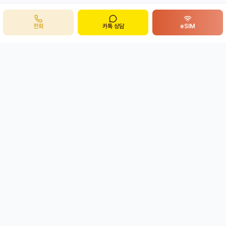
전화
카톡 상담
eSIM
주식회사 봉투어
B
ong
투어
개인정보처리방침
이용약관
eSIM 환불정책
사업자 정보 확인
평일 08:00 ~ 19:00
상담 가능 시간
카카오 채널 상담
급한 문의는
전화
·
자료 첨부가 필요한 경우
이메일
을 이용해 주세요