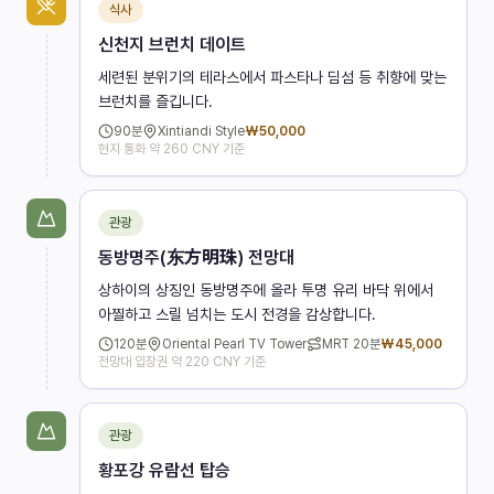
식사
신천지 브런치 데이트
세련된 분위기의 테라스에서 파스타나 딤섬 등 취향에 맞는
브런치를 즐깁니다.
90
분
Xintiandi Style
₩
50,000
현지 통화 약 260 CNY 기준
관광
동방명주(东方明珠) 전망대
상하이의 상징인 동방명주에 올라 투명 유리 바닥 위에서
아찔하고 스릴 넘치는 도시 전경을 감상합니다.
120
분
Oriental Pearl TV Tower
MRT
20분
₩
45,000
전망대 입장권 약 220 CNY 기준
관광
황포강 유람선 탑승