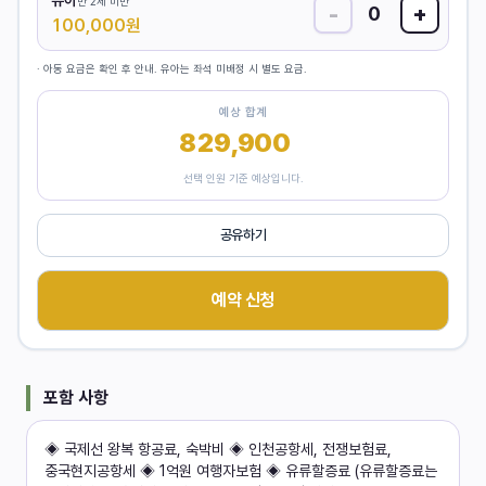
유아
만 2세 미만
-
+
0
100,000
원
· 아동 요금은 확인 후 안내. 유아는 좌석 미배정 시 별도 요금.
예상 합계
829,900
원
선택 인원 기준 예상입니다.
공유하기
예약 신청
포함 사항
◈ 국제선 왕복 항공료, 숙박비 ◈ 인천공항세, 전쟁보험료,
중국현지공항세 ◈ 1억원 여행자보험 ◈ 유류할증료 (유류할증료는