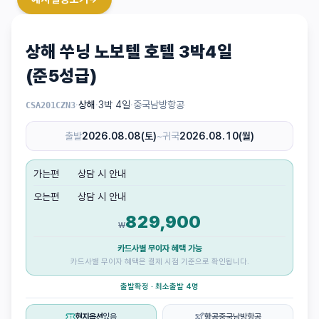
상해 쑤닝 노보텔 호텔 3박4일
(준5성급)
·
상해
·
3박 4일
·
중국남방항공
CSA201CZN3
출발
2026.08.08(토)
~
귀국
2026.08.10(월)
가는편
상담 시 안내
오는편
상담 시 안내
829,900
₩
카드사별 무이자 혜택 가능
카드사별 무이자 혜택은 결제 시점 기준으로 확인됩니다.
출발확정 · 최소출발 4명
현지옵션
있음
항공
중국남방항공