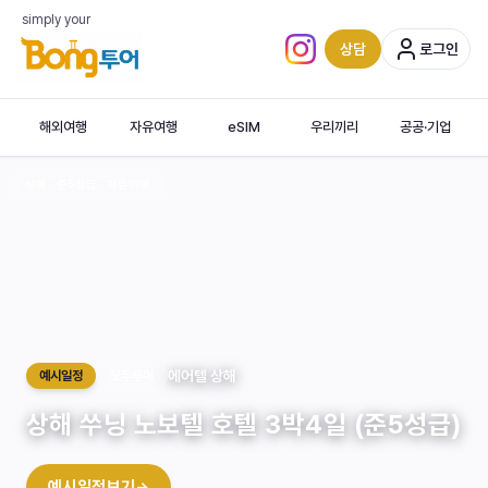
simply your
상담
로그인
인스타그램 (새 탭)
해외여행
자유여행
eSIM
우리끼리
공공·기업
상해 · 준5성급 · 자유여행
‹
에어텔 상해
예시일정
모두투어
상해 쑤닝 노보텔 호텔 3박4일 (준5성급)
Shanghai
예시일정보기
→