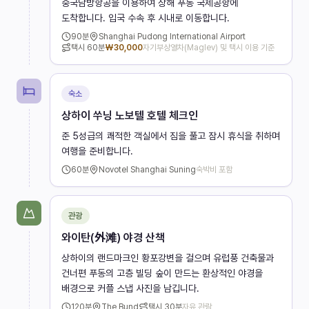
중국남방항공을 이용하여 상해 푸동 국제공항에
도착합니다. 입국 수속 후 시내로 이동합니다.
90
분
Shanghai Pudong International Airport
택시
60분
₩
30,000
자기부상열차(Maglev) 및 택시 이용 기준
숙소
상하이 쑤닝 노보텔 호텔 체크인
준 5성급의 쾌적한 객실에서 짐을 풀고 잠시 휴식을 취하며
여행을 준비합니다.
60
분
Novotel Shanghai Suning
숙박비 포함
관광
와이탄(外滩) 야경 산책
상하이의 랜드마크인 황포강변을 걸으며 유럽풍 건축물과
건너편 푸동의 고층 빌딩 숲이 만드는 환상적인 야경을
배경으로 커플 스냅 사진을 남깁니다.
120
분
The Bund
택시
30분
자유 관람