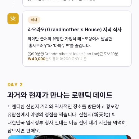
식사
라오라오(Grandmother's House) 저녁 식사
와이탄 근처의 유명한 가정식 레스토랑에서 달콤한
'홍샤오러우'와 '마파두부'를 즐깁니다.
90
분
Grandmother's House (Lao Lao)
도보
10분
₩
40,000
현지 통화 약 200 CNY 기준
DAY
2
과거와 현재가 만나는 로맨틱 데이트
트렌디한 신천지 거리와 역사적인 장소를 방문하고 황포강
유람선에서 야경의 정점을 찍습니다. 신천지(新天地) &
대한민국 임시정부 청사 일대는 이동 전에 대기 시간을 넉넉히
잡으시면 편해요.