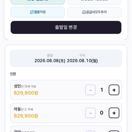
경로
직항
공급사
모두투어
출발일 변경
출발
귀국
|
2026.08.08(토)
2026.08.10(월)
인원
성인
만 12세 이상
-
+
1
829,900
원
아동
만 2~11세
-
+
0
829,900
원