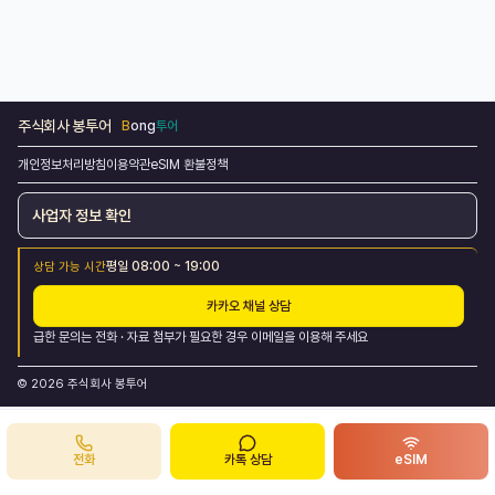
주식회사 봉투어
B
ong
투어
개인정보처리방침
이용약관
eSIM 환불정책
사업자 정보 확인
평일 08:00 ~ 19:00
상담 가능 시간
카카오 채널 상담
급한 문의는
전화
·
자료 첨부가 필요한 경우
이메일
을 이용해 주세요
©
2026
주식회사 봉투어
전화
카톡 상담
eSIM