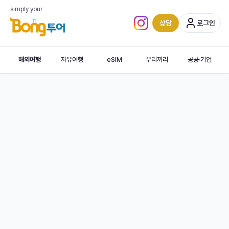
스위스
simply your
여행상품
상담
로그인
인스타그램 (새 탭)
스위스
여행상품
0개
해외여행
자유여행
eSIM
우리끼리
공공·기업