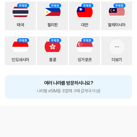
무제한
무제한
무제한
무제한
태국
필리핀
대만
말레이시아
무제한
무제한
무제한
인도네시아
홍콩
싱가포르
더보기
여러 나라를 방문하시나요?
나라별 eSIM을 조합해 구매 (2개국 이상)