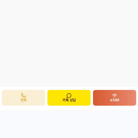
전화
카톡 상담
eSIM
주식회사 봉투어
B
ong
투어
개인정보처리방침
이용약관
eSIM 환불정책