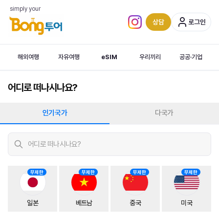
simply your
상담
로그인
인스타그램 (새 탭)
해외여행
자유여행
eSIM
우리끼리
공공·기업
어디로 떠나시나요?
인기국가
다국가
무제한
무제한
무제한
무제한
일본
베트남
중국
미국