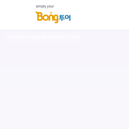
simply your
시즈오카, 후지산 · 일본최고봉 · 후지산정상 · 3,776m
‹
Shizuoka