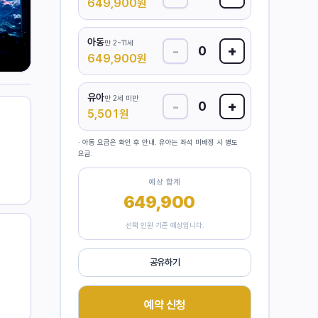
649,900
원
아동
만 2~11세
-
+
0
649,900
원
유아
만 2세 미만
-
+
0
5,501
원
· 아동 요금은 확인 후 안내. 유아는 좌석 미배정 시 별도
요금.
예상 합계
649,900
원
선택 인원 기준 예상입니다.
공유하기
예약 신청