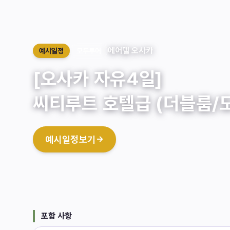
에어텔 오사카
예시일정
모두투어
[오사카 자유4일]
씨티루트 호텔급 (더블룸/
예시일정보기
→
포함 사항