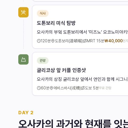
식사
도톤보리 미식 탐방
오사카의 부엌 도톤보리에서 '미즈노' 오코노미야키
120
분
도톤보리(道頓堀)
MRT
15분
₩
40,000
현지
관광
글리코상 앞 커플 인증샷
오사카의 상징 글리코상 앞에서 연인과 함께 시그니
60
분
에비스바시(戎橋)
도보
5분
무료 관람
DAY
2
오사카의 과거와 현재를 잇는