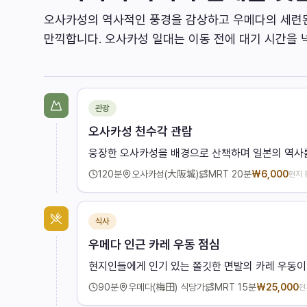
오사카성의 역사적인 풍경을 감상하고 우메다의 세련
만끽합니다. 오사카성 일대는 이동 전에 대기 시간을 
관광
오사카성 천수각 관람
웅장한 오사카성을 배경으로 산책하며 일본의 역사를
120
분
오사카성(大阪城)
MRT
20분
₩
6,000
현지 
식사
우메다 인근 카레 우동 점심
현지인들에게 인기 있는 쫄깃한 면발의 카레 우동이
90
분
우메다(梅田) 식당가
MRT
15분
₩
25,000
현