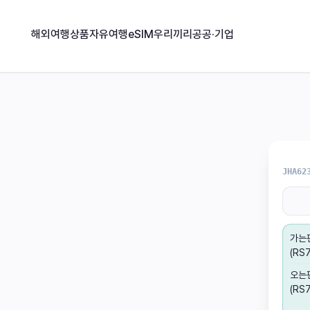
해외여행상품
자유여행
eSIM
우리끼리
공공·기업
JHA62
가는
(RS7
오는
(RS7