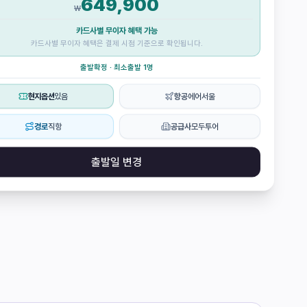
649,900
₩
카드사별 무이자 혜택 가능
카드사별 무이자 혜택은 결제 시점 기준으로 확인됩니다.
출발확정 · 최소출발 1명
현지옵션
있음
항공
에어서울
경로
직항
공급사
모두투어
출발일 변경