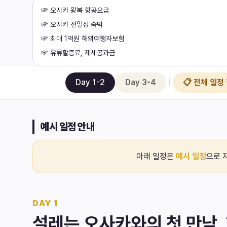
☞ 오사카 왕복 항공요금
☞ 오사카 전일정 숙박
☞ 최대 1억원 해외여행자보험
☞ 유류할증료, 제세공과금
전체
4
일
Day 1-2
Day 3-4
|
📋 전체 일정
예시 일정 안내
아래 일정은
예시 일정
으로 
DAY
1
설레는 오사카와의 첫 만남,