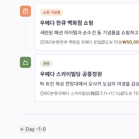
쇼핑·기념품
우메다 한큐 백화점 쇼핑
세련된 패션 아이템과 손수건 등 기념품을 쇼핑하고
180
분
한큐 백화점 우메다 본점
도보
10분
₩
50,00
관광
우메다 스카이빌딩 공중정원
탁 트인 옥상 전망대에서 오사카 도심의 야경을 감
90
분
우메다 스카이빌딩(梅田スカイビル)
도보
15
← Day
-1
-
0